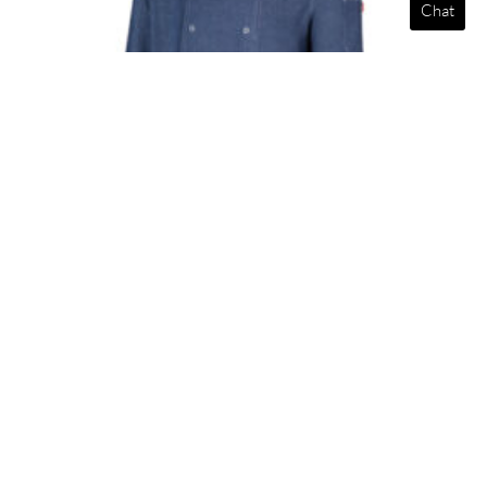
Chat
Tous les produits
,
Vêtement
,
Professionnel
,
Restaurant
Chef’s Vestes