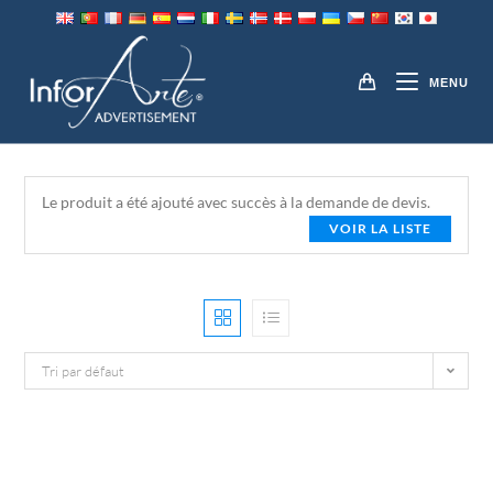
Aller
au
TOUS LES PRODUITS
contenu
MENU
Le produit a été ajouté avec succès à la demande de devis.
VOIR LA LISTE
Tri par défaut