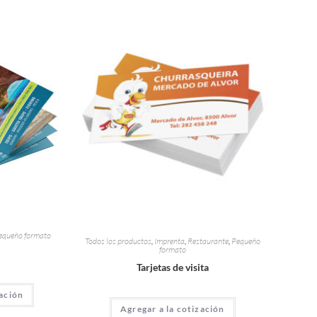
equeño formato
Todos los productos
,
Imprenta
,
Restaurante
,
Pequeño
formato
Tarjetas de visita
zación
Agregar a la cotización