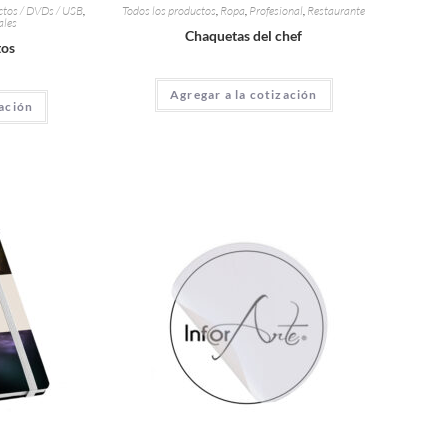
tos / DVDs / USB
,
Todos los productos
,
Ropa
,
Profesional
,
Restaurante
ales
Chaquetas del chef
tos
Agregar a la cotización
zación