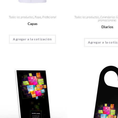
Todos los productos
,
Ropa
,
Profesional
Todos los productos
,
Calendarios &
promocionales
Capas
Diarios
Agregar a la cotización
Agregar a la coti