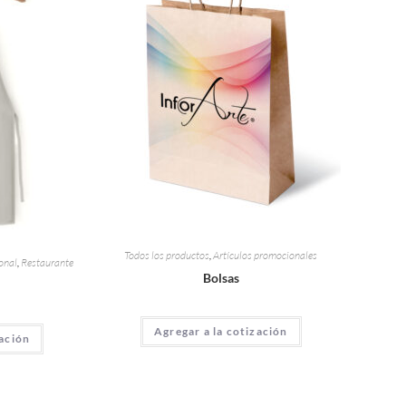
Todos los productos
,
Artículos promocionales
onal
,
Restaurante
Bolsas
Agregar a la cotización
zación