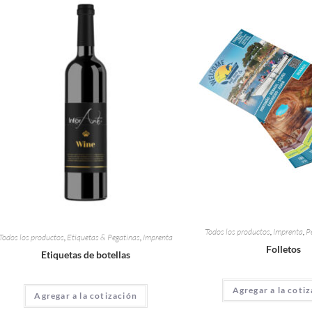
Todos los productos
,
Imprenta
,
P
Todos los productos
,
Etiquetas & Pegatinas
,
Imprenta
Folletos
Etiquetas de botellas
Agregar a la coti
Agregar a la cotización