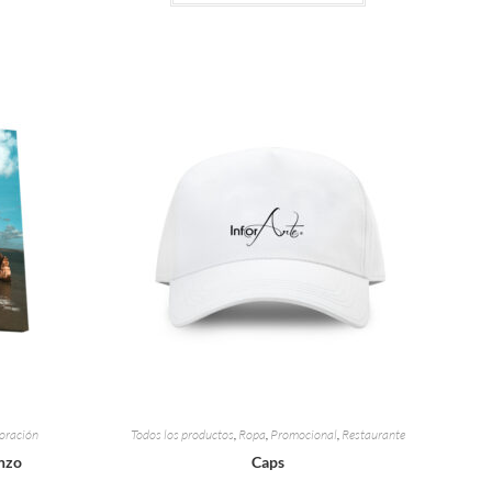
oración
Todos los productos
,
Ropa
,
Promocional
,
Restaurante
enzo
Caps