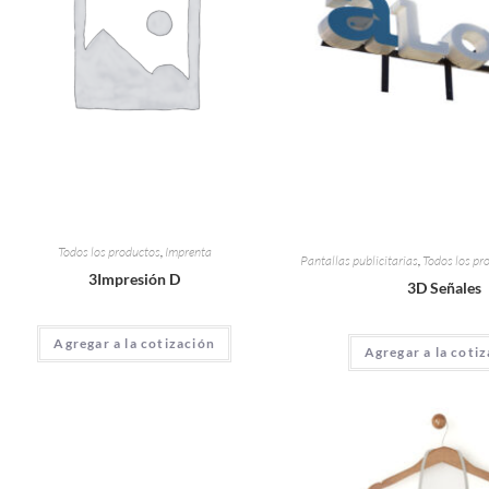
Todos los productos
,
Imprenta
Pantallas publicitarias
,
Todos los pr
3Impresión D
3D Señales
Agregar a la cotización
Agregar a la coti