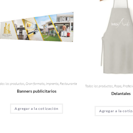
dos los productos
,
Gran formato
,
Imprenta
,
Restaurante
Todos los productos
,
Ropa
,
Profesi
Banners publicitarios
Delantales
Agregar a la cotización
Agregar a la coti