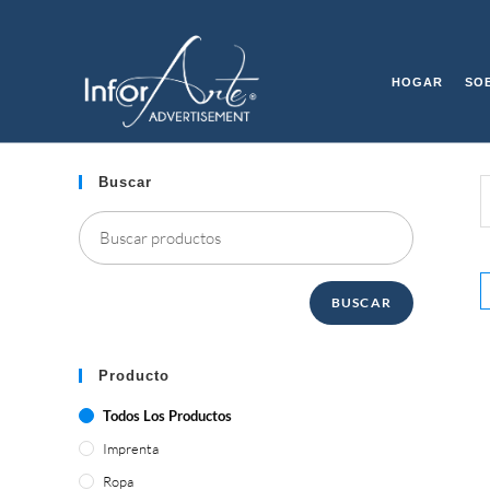
Saltar
al
TODOS LOS PRODUCTO
contenido
HOGAR
SO
Buscar
BUSCAR
Producto
Todos Los Productos
Imprenta
Ropa