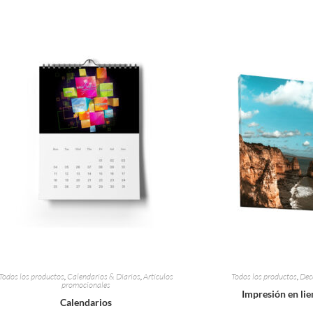
Todos los productos
,
Calendarios & Diarios
,
Artículos
Todos los productos
,
Dec
promocionales
Impresión en li
Calendarios