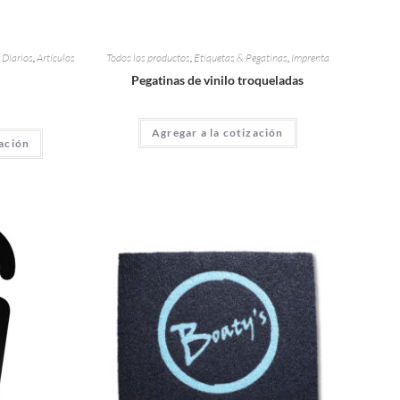
 Diarios
,
Artículos
Todos los productos
,
Etiquetas & Pegatinas
,
Imprenta
Pegatinas de vinilo troqueladas
Agregar a la cotización
zación