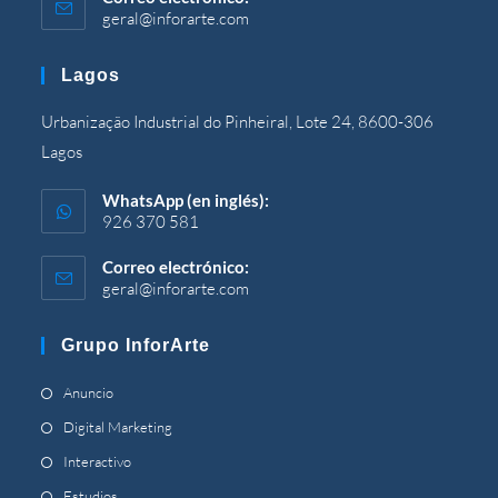
geral@inforarte.com
Se
abre
en
Lagos
su
solicitud
Urbanização Industrial do Pinheiral, Lote 24, 8600-306
Lagos
WhatsApp (en inglés):
926 370 581
Correo electrónico:
geral@inforarte.com
Se
abre
en
Grupo InforArte
su
solicitud
Se
Anuncio
abre
Se
Digital Marketing
en
abre
Se
Interactivo
una
en
abre
Se
Estudios