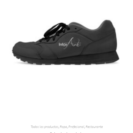
Todos los productos
,
Ropa
,
Profesional
,
Restaurante