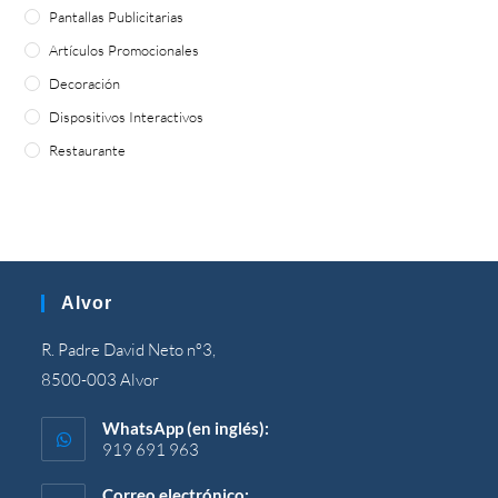
Pantallas Publicitarias
Artículos Promocionales
Decoración
Dispositivos Interactivos
Restaurante
Alvor
R. Padre David Neto nº3,
8500-003 Alvor
WhatsApp (en inglés):
919 691 963
Correo electrónico: