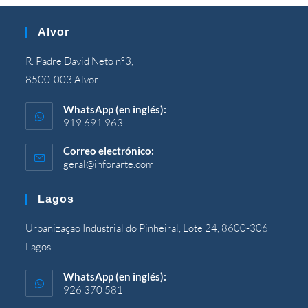
Alvor
R. Padre David Neto nº3,
8500-003 Alvor
WhatsApp (en inglés):
919 691 963
Correo electrónico:
geral@inforarte.com
Se
abre
en
Lagos
su
solicitud
Urbanização Industrial do Pinheiral, Lote 24, 8600-306
Lagos
WhatsApp (en inglés):
926 370 581