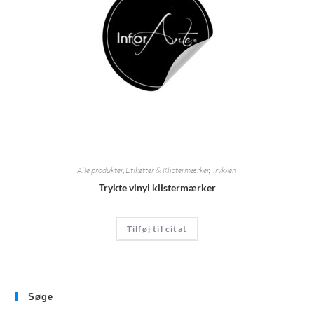
Alle produkter
,
Etiketter & Klistermærker
,
Trykkeri
Trykte vinyl klistermærker
Tilføj til citat
Søge