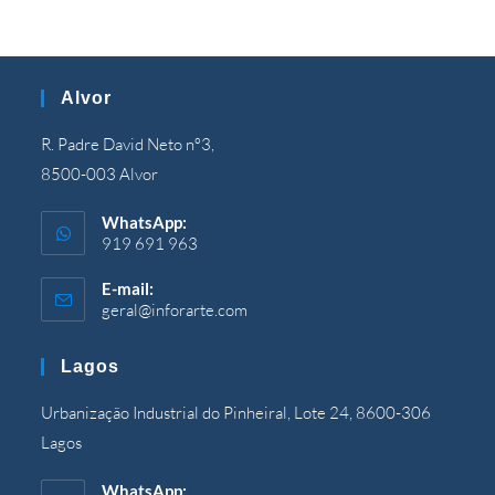
Alvor
R. Padre David Neto nº3,
8500-003 Alvor
WhatsApp:
919 691 963
E-mail:
geral@inforarte.com
Åbner
i
programmet
Lagos
Urbanização Industrial do Pinheiral, Lote 24, 8600-306
Lagos
WhatsApp: