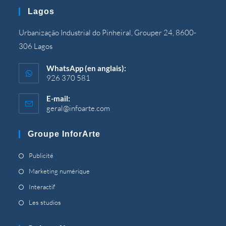
votre
Lagos
application
Urbanização Industrial do Pinheiral, Grouper 24, 8600-
306 Lagos
WhatsApp (en anglais):
926 370 581
E-mail:
geral@infoarte.com
S’ouvre
dans
votre
Groupe InforArte
application
S’ouvre
Publicité
dans
S’ouvre
Marketing numérique
un
dans
S’ouvre
Interactif
nouvel
un
dans
S’ouvre
Les studios
onglet
nouvel
un
dans
onglet
nouvel