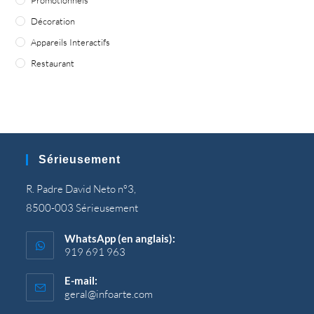
Promotionnels
Décoration
Appareils Interactifs
Restaurant
Sérieusement
R. Padre David Neto nº3,
8500-003 Sérieusement
WhatsApp (en anglais):
919 691 963
E-mail:
geral@infoarte.com
S’ouvre
dans