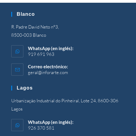
Blanco
R. Padre David Neto nº3,
8500-003 Blanco
WhatsApp (en inglés):
919 691 963
Correo electrónico:
geral@inforarte.com
Se
abre
en
Lagos
su
solicitud
Urbanização Industrial do Pinheiral,
Lote
24, 8600-306
Lagos
WhatsApp (en inglés):
926 370 581