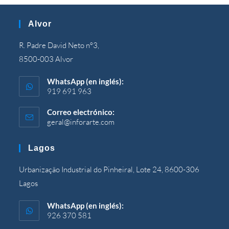
Alvor
R. Padre David Neto nº3,
8500-003 Alvor
WhatsApp (en inglés):
919 691 963
Correo electrónico:
geral@inforarte.com
Se
abre
en
Lagos
su
solicitud
Urbanização Industrial do Pinheiral, Lote 24, 8600-306
Lagos
WhatsApp (en inglés):
926 370 581