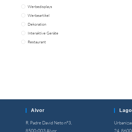
Werbedisplays
Werbeartikel
Dekoration
Interaktive Geräte
Restaurant
Alvor
Lago
R. Padre David Neto nº3,
Urbanizaç
8500-003 Alvor
24, 8600