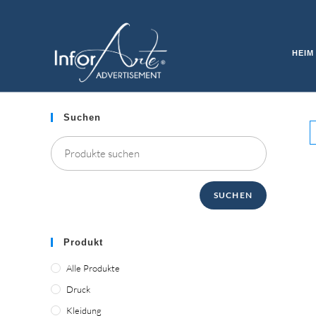
Zum
Inhalt
MULTIMEDIA KIOSKS
springen
HEIM
Suchen
SUCHEN
Produkt
Alle Produkte
Druck
Kleidung