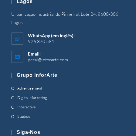
Lagos
aplicação
Urbanização Industrial do Pinheiral, Lote 24, 8600-306
Lagos
WhatsApp (em inglês):
926 370 581
Email:
geral@inforarte.com
Aberto
em
sua
Grupo InforArte
aplicação
Abre
Advertisement
em
Abre
Digital Marketing
uma
em
Abre
Interactive
nova
uma
em
Abre
Studios
guia
nova
uma
em
guia
nova
uma
Siga-Nos