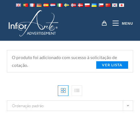
Pular
para
FORMATO GRANDE
o
MENU
conteúdo
O produto foi adicionado com sucesso à solicitação de
cotação.
VER LISTA
Ordenação padrão