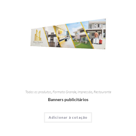
Todos os produtos
,
Formato Grande
,
Impressão
,
Restaurante
Banners publicitários
Adicionar à cotação