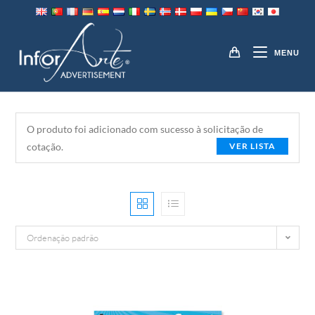
Pular
para
FLYERS
o
MENU
conteúdo
O produto foi adicionado com sucesso à solicitação de
cotação.
VER LISTA
Ordenação padrão