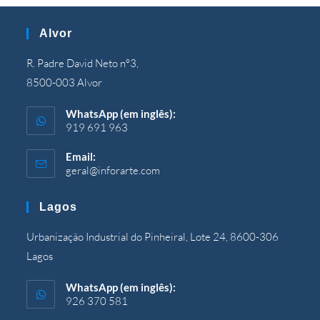
Alvor
R. Padre David Neto nº3,
8500-003 Alvor
WhatsApp (em inglês):
919 691 963
Email:
geral@inforarte.com
Aberto
em
sua
Lagos
aplicação
Urbanização Industrial do Pinheiral, Lote 24, 8600-306
Lagos
WhatsApp (em inglês):
926 370 581