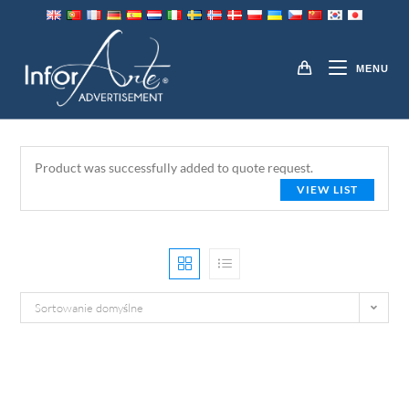
Przejdź
do
WSZYSTKIE PRODUKTY
treści
MENU
Product was successfully added to quote request
.
VIEW LIST
Sortowanie domyślne