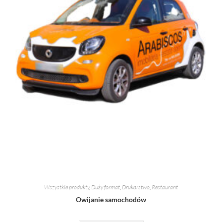
Wszystkie produkty
,
Duży format
,
Drukarstwo
,
Restaurant
Owijanie samochodów