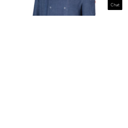
Chat
Wszystkie produkty
,
Odzież
,
Profesjonalny
,
Restaurant
Kurtki szefa kuchni