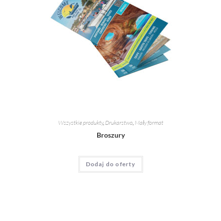
Wszystkie produkty
,
Drukarstwo
,
Mały format
Broszury
Dodaj do oferty