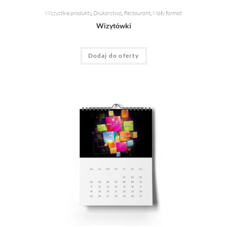
Wszystkie produkty
,
Drukarstwo
,
Restaurant
,
Mały format
Wizytówki
Dodaj do oferty