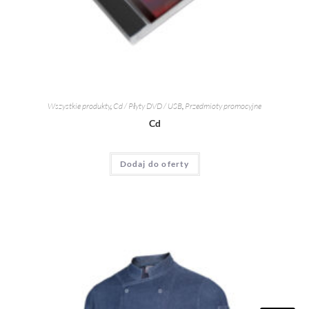
Wszystkie produkty
,
Cd / Płyty DVD / USB
,
Przedmioty promocyjne
Cd
Dodaj do oferty