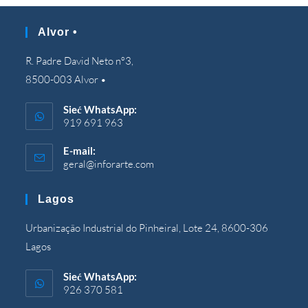
Alvor •
R. Padre David Neto nº3,
8500-003 Alvor •
Sieć WhatsApp:
919 691 963
E-mail:
geral@inforarte.com
Otwiera
się
w
Lagos
Twojej
aplikacji
Urbanização Industrial do Pinheiral, Lote 24, 8600-306
Lagos
Sieć WhatsApp:
926 370 581