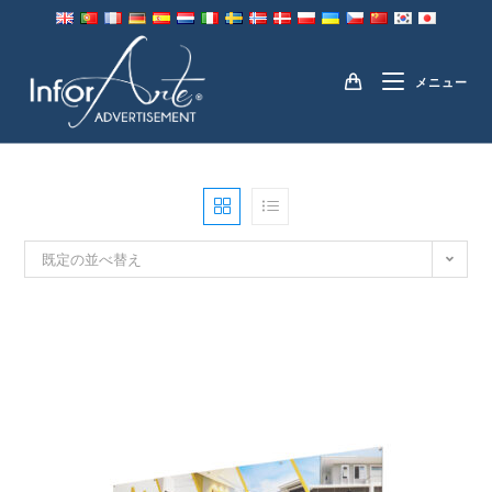
コ
ン
ADVERTISING BANNERS
テ
メニュー
ン
ツ
へ
ス
キ
ッ
プ
既定の並べ替え