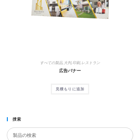
すべての製品
,
大判
,
印刷
,
レストラン
広告バナー
見積もりに追加
捜索