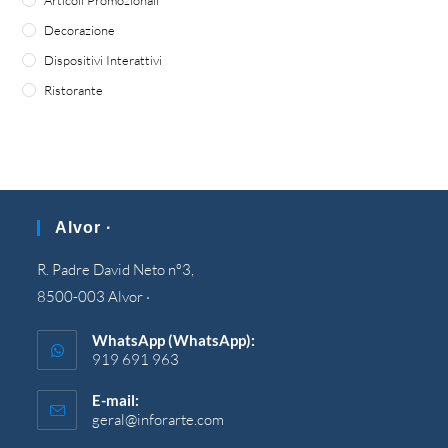
Articoli Promozionali
Decorazione
Dispositivi Interattivi
Ristorante
Alvor ·
R. Padre David Neto nº3,
8500-003 Alvor ·
WhatsApp (WhatsApp):
919 691 963
E-mail:
geral@inforarte.com
Si
apre