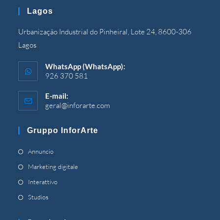
nell'applicazione
Lagos
Urbanização Industrial do Pinheiral, Lote 24, 8600-306
Lagos
WhatsApp (WhatsApp):
926 370 581
E-mail:
geral@inforarte.com
Si
apre
nell'applicazione
Gruppo InforArte
Si
Annuncio
apre
Si
Marketing digitale
in
apre
Si
Interattivo
una
in
apre
Si
Studios
nuova
una
in
apre
scheda
nuova
una