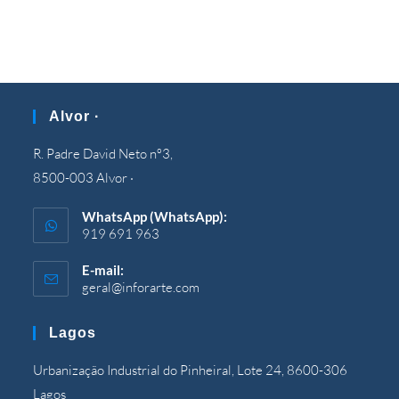
Alvor ·
R. Padre David Neto nº3,
8500-003 Alvor ·
WhatsApp (WhatsApp):
919 691 963
E-mail:
geral@inforarte.com
Si
apre
nell'applicazione
Lagos
Urbanização Industrial do Pinheiral, Lote 24, 8600-306
Lagos