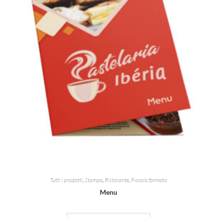
Tutti i prodotti
,
Stampa
,
Ristorante
,
Piccolo formato
Menu