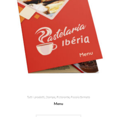
Tutti i prodotti
,
Stampa
,
Ristorante
,
Piccolo formato
Menu