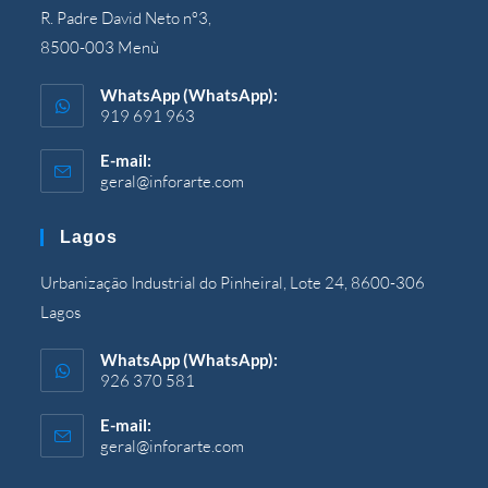
R. Padre David Neto nº3,
8500-003 Menù
WhatsApp (WhatsApp):
919 691 963
E-mail:
geral@inforarte.com
Si
apre
nell'applicazione
Lagos
Urbanização Industrial do Pinheiral, Lote 24, 8600-306
Lagos
WhatsApp (WhatsApp):
926 370 581
E-mail:
geral@inforarte.com
Si
apre
nell'applicazione