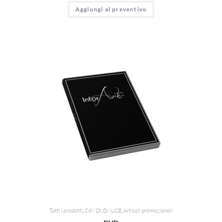
Aggiungi al preventivo
Tutti i prodotti
,
Cd / DVD / USB
,
Articoli promozionali