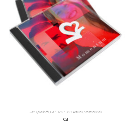
Tutti i prodotti
,
Cd / DVD / USB
,
Articoli promozionali
Cd